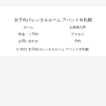
女子向けレンタルルーム アバンド＠札幌
ホーム
お客様の声
料金・ご予約
アクセス
お問い合わせ
予約
© 2021 女子向けレンタルルーム アバンド＠札幌.