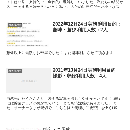
ストは非常に支持的で、全体的に理解していました。私たちの幼児が
スキーをする方法を学ぶために私たちのために完璧だった小さなスキ
ーリゾート、食べ物、交通機関へのアクセスが良い、素晴...
2022年12月24日実施 利用目的：
お客様の声
趣味・遊び 利用人数：2人
想像以上に素敵なお部屋でした！ また是非利用させて頂きます！
2021年10月24日実施利用目的：
お客様の声
撮影・収録利用人数：4人
自然光がたくさん入り、映える写真を撮影しやすかったです！ 施設
には除菌グッズがおかれていて、とても清潔感がありました。 ま
た、オーナーさまが親切で、こちら側の無理なご要望にも快くOKし
てくださり、またぜひ利用したいと思える施設でした。ありが...
料金・ご予約