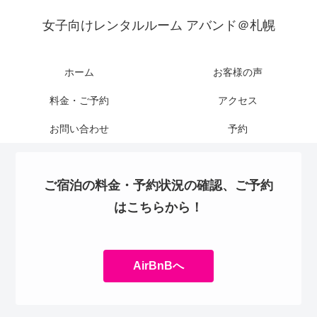
女子向けレンタルルーム アバンド＠札幌
ホーム
お客様の声
料金・ご予約
アクセス
お問い合わせ
予約
ご宿泊の料金・予約状況の確認、ご予約
はこちらから！
AirBnBへ