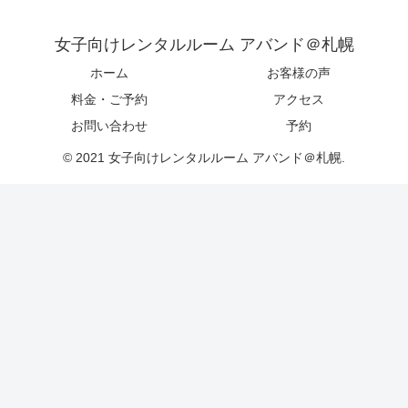
女子向けレンタルルーム アバンド＠札幌
ホーム
お客様の声
料金・ご予約
アクセス
お問い合わせ
予約
© 2021 女子向けレンタルルーム アバンド＠札幌.