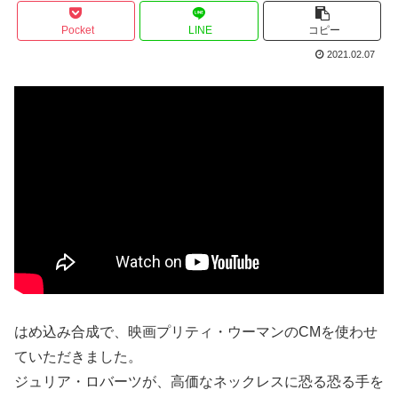
Pocket
LINE
コピー
2021.02.07
はめ込み合成で、映画プリティ・ウーマンのCMを使わせ
ていただきました。
ジュリア・ロバーツが、高価なネックレスに恐る恐る手を