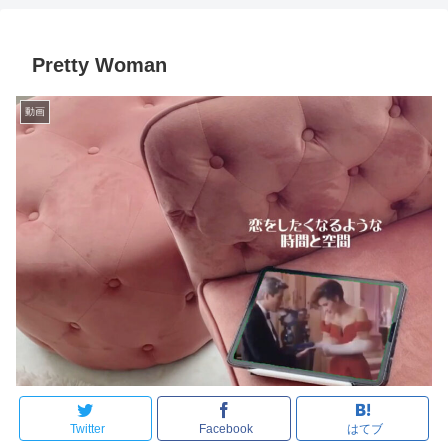
Pretty Woman
動画
Twitter
Facebook
はてブ