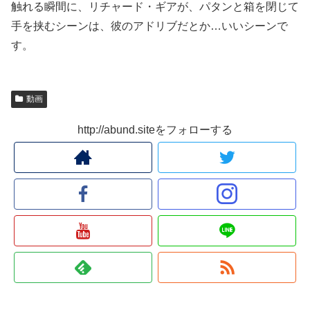
触れる瞬間に、リチャード・ギアが、パタンと箱を閉じて
手を挟むシーンは、彼のアドリブだとか…いいシーンで
す。
動画
http://abund.siteをフォローする